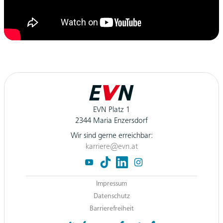
EVN Platz 1
2344 Maria Enzersdorf
Wir sind gerne erreichbar:
karriere@evn.at
Navigation.FooterSocialLinksLabel
EVN auf YouTube
EVN auf TikTok
EVN auf LinkedIn
EVN auf Instagram
Impressum
Datenschutz
Barrierefreiheit