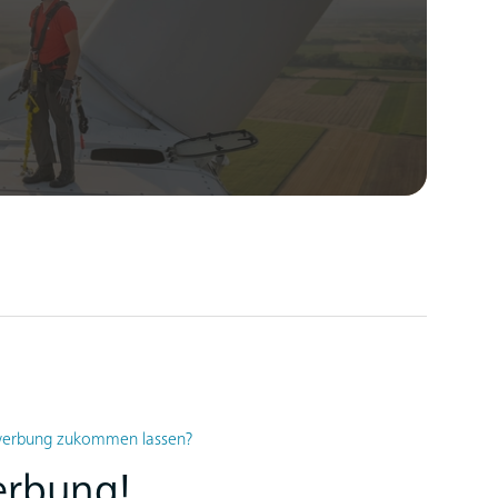
ewerbung zukommen lassen?
erbung!