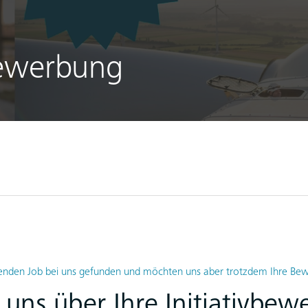
bewerbung
senden Job bei uns gefunden und möchten uns aber trotzdem Ihre B
 uns über Ihre Initiativbew